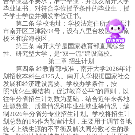
合毕业基本要求，准予毕业，并颁发南开大学
毕业证书。对符合学位授予条件的毕业生，授
予学士学位并颁发学位证书。
第二条
学校地址：学校法定住所地为天津
市南开区卫津路
94
号，设有八里台校区、津南
校区和滨海校区。
第三条
南开大学是国家教育部直属综合
性、研究型大学，是“双一流”建设高校。
第二章
招生计划
第四条
经教育部核准，南开大学
2026
年计
划招收本科生
4
3
25
人。南开大学根据国家社会
发展和经济建设需要、学校办学条件，按
照“优化生源结构，促进教育公平”的原则，以
往年分省招生计划数为基础，结合近年来各地
生源数量、质量情况和毕业生就业等情况，编
制
2026
年分省分专业招生计划。学校将招生计
划总数的
1%
作为预留计划，主要用于调节各地
统考上线生源的不平衡及解决同分数考生的录