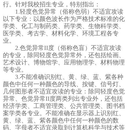
行
。
针对我校招生专业，特别指出：
1.
轻度色觉异常（俗称色弱）
不适宜攻读
以下专业
：以颜色波长作为严格技术标准的化
学类、化工与制药类、药学类、生物科学类、
医学类、考古学、材料化学、环境工程各专
业。
2.
色觉异常
II
度（俗称色盲）
不适宜攻读
的专业
，除同轻度色觉异常外，还包括绘画、
艺术设计、博物馆学、应用物理学、材料物理
等专业。
3.
不能准确识别红、黄、绿、蓝、紫各种
颜色中任何一种颜色的导线、按键、信号灯、
几何图形者
不适宜攻读
的专业：除同轻度色觉
异常、色觉异常
II
度两类列出专业外，还包括
经济学类、工商管理类、公共管理类、图书档
案学类各专业。不能准确在显示器上识别红、
黄、绿、蓝、紫各颜色中任何一种颜色的数
码、字母者不适宜录取到计算机科学与技术等