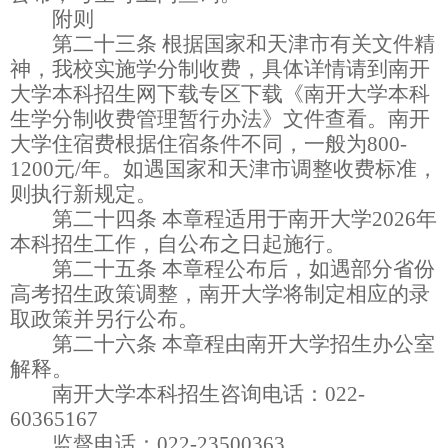
附则
第二十三条
根据国家和天津市有关文件精
神，我校实施学分制收费，具体详情请到南开
大学本科招生网下载专区下载《南开大学本科
生学分制收费管理暂行办法》文件查看。南开
大学住宿费根据住宿条件不同，一般为
800-
1200
元
/
年。如遇国家和天津市调整收费标准，
则执行新规定。
第二十四条
本章程适用于南开大学
2026
年
本科招生工作，自公布之日起施行。
第二十五条
本章程公布后，如遇部分省份
高考招生政策调整，南开大学将制定相应的录
取政策并另行公布。
第二十六条
本章程由南开大学招生办公室
解释。
南开大学本科招生咨询电话：
022-
60365167
监督
电话
：
022-
23500
36
3