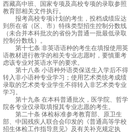
西藏高中班
、
国家专项
及高校专项
的录取参照
教育部相关文件执行。
报考高校专项计划的考生，投档成绩应达
到所在省（区、市）特殊类型招生控制分数线
（未合并本科批次的省份为普通一批最低录取
控制分数线）
。
第十七条
非英语语种的考生在填报使用英
语教材进行教学的相关专业志愿时，要慎重考
虑该专业对英语水平的要求。
第十八条
小语种外语类保送生入学后不得
转入非小语种专业学习；使用艺术类统考成绩
录取的艺术类专业学生不得转入非艺术类专业
学习。
第十九条
在本科普通批次，医学院、哲学
院各专业仅录取填报其专业志愿的考生。
第二十条
体检标准
参考
教育部、原卫生
部、中国残疾人联合会印发的《普通高等学校
招生体检工作指导意见》及有关补充规定
执