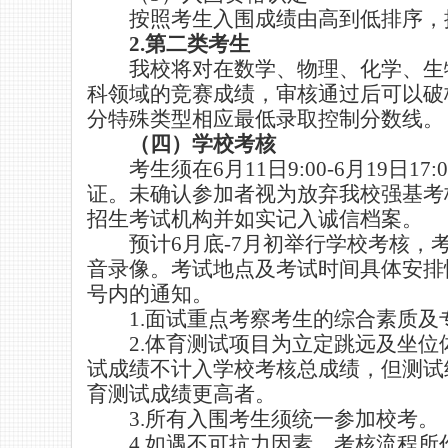
按照考生入围成绩由高到低排序，
2.
第二类考生
我校将对在数学、物理、化学、生
科领域的竞赛成绩，审核通过后可以破
分特殊类型相应最低录取控制分数线。
（四）学校考核
考生须在
6
月
11
日
9:00-6
月
19
日
17:
证。未确认参加者视为放弃我校强基考
招生考试机构并如实记入诚信档案。
预计
6
月底
-7
月初举行学校考核，
音录像。考试地点及考试时间具体安排
号内的通知。
1.
面试重点考察考生的综合素质及
2.
体育测试项目为立定跳远及坐位
试成绩不计入学校考核总成绩，但测试
育测试成绩更高者。
3
.
所有入围考生须统一参加校考
。
4.
如遇不可抗力因素，
考核
流程所