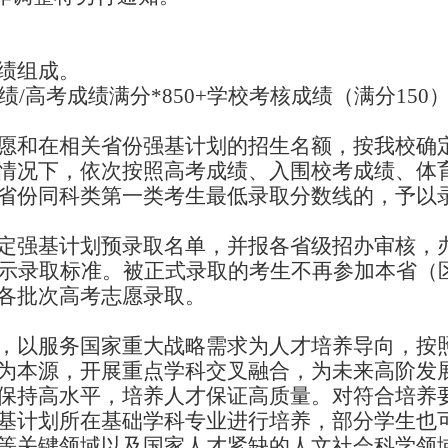
绩组成。
绩
/
高考成绩满分
*850+
学校考核成绩（满分
150
愿和在相关省份强基计划的招生名额，按我校确
情况下，依次按照高考成绩、入围校考成绩、体
省份同科类第一类考生最低录取分数线的，予以
定强基计划预录取名单，并报各省级招办审核，
示录取标准。被正式录取的考生不再参加本省（
各批次高考志愿录取。
，以服务国家重大战略需求为人才培养导向，
按
为本源，开展重点学科交叉融合，
为
未来高阶发
保持高水平，培养人才保证高质量。对符合培养
基计划所在基础学科专业进行培养，部分学生也
等关键领域以及国家人才紧缺的人文社会科学领