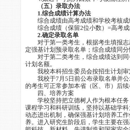
（五）录取办法
1.
综合成绩计算办法
综合成绩由高考成绩
和
学校考核成
综合成绩（保留
2
位小数）
=
高考成
2.
确定录取名单
对于第一类考生，根据考生填报志
定强基计划预录取名单；综合成绩同分
对于第二类考生，综合成绩达到同
计划名额。
我校
本科
招生
委员会
按招生计划审
我校于
7
月
5
日前公布录取名单并公
的考生可正常参加本省（区、市）后续
四、培养方案
学校坚持把立德树人作为根本任务
课程学习和科研训练
，
坚持以基础学科
动态进出机制，确保强基计划培养工作
养。进入研究生阶段后，学生主要在强
能科技、新材料、先进制造和国家安全