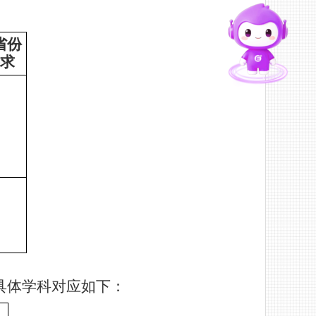
智能问答
省份
求
留言板
直通专业
具体学科对应如下
：