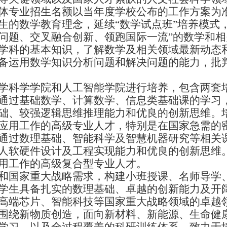
体专业招生名额以当年度学校公布的工作方案为
生的数学教育理念，延续
“
数学试点班
”
培养模式
问题、交叉融合创新、领跑国际一流
”
的数学和相
学科的基本知识，了解数学及相关领域最新动态
备运用数学知识分析问题和解决问题的能力，批
学科学学院和人工智能学院进行培养，包含两套
通过基础数学、计算数学、信息类基础课的学习
础、较强逻辑思维推理能力和优良的创新思维。
应用工作的高级专业人才，特别是在国家急需的
通过数理基础、智能科学及智慧机器研究等相关
人软硬件设计及工程实现能力和优良的创新思维
用工作的高级复合型专业人才。
和国家重大战略需求，构建小班授课、名师导学
学生具备扎实的数理基础、卓越的创新能力及开
高端芯片、智能科技等国家重大战略领域的卓越
围绕新物质创造，面向新材料、新能源、生命健