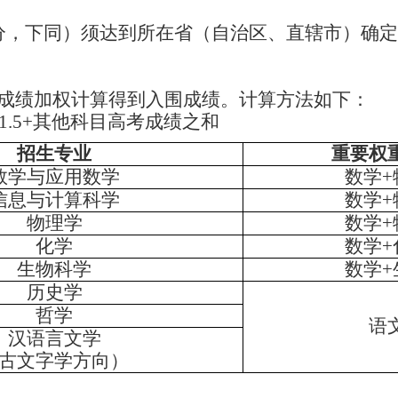
分，下同）须达到所在省（自治区、直辖市）确定
成绩加权计算得到入围成绩。计算方法如下：
1.5+
其他科目高考成绩之和
招生专业
重要权
数学与应用数学
数学
+
信息与计算科学
数学
+
物理学
数学
+
化学
数学
+
生物科学
数学
+
历史学
哲学
语
汉语言文学
古文字学方向）