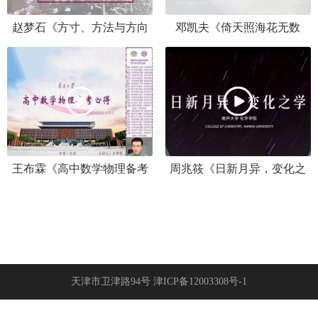
赵梦石《方寸、方法与方向
邓凯夫《倚天照海花无数
——如何以最好的状态让最
——高考历史备考策略与南
后的复习更高效》
开校园文化介绍》
王布霖《高中数学物理备考
周兆筱《日新月异，变化之
心得以及如何高效自主学
学》——南开化学欢迎你
习》
天津市卫津路94号 津ICP备12003308号-1